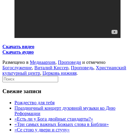
Скачать видео
Скачать аудио
Размещено в
Медиаархив
,
Проповеди
и отмечено
Богослужение
,
Виталий Киссер
,
Проповедь
,
Христианский
культурный центр
,
Церковь нижняя
.
Свежие записи
Рождество для тебя
Праздничный концерт духовной музыки ко Дню
Реформации
«Есть ли у Бога двойные стандарты?»
«Три самых важных Божьих слова в Библии»
«Се стою у двери и стучу»