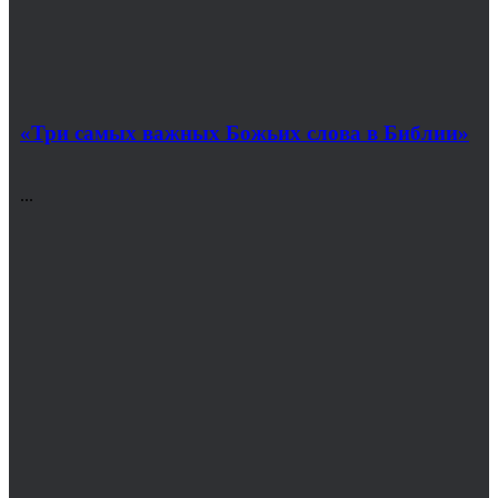
«Три самых важных Божьих слова в Библии»
...