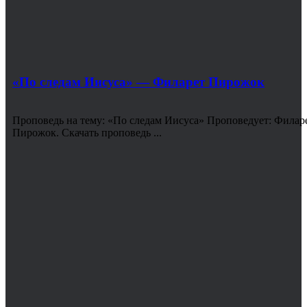
«По следам Иисуса» — Филарет Пирожок
Проповедь на тему: «По следам Иисуса» Проповедует: Филар
Пирожок. Скачать проповедь ...