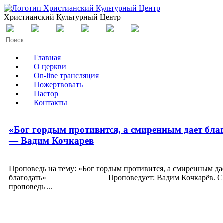
Христианский Культурный Центр
Главная
О церкви
On-line трансляция
Пожертвовать
Пастор
Контакты
«Бог гордым противится, а смиренным дает бла
— Вадим Кочкарев
Проповедь на тему: «Бог гордым противится, а смиренным да
благодать» Проповедует: Вадим Кочкарёв. Ск
проповедь ...