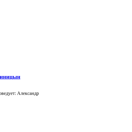
Синицын
оведует: Александр